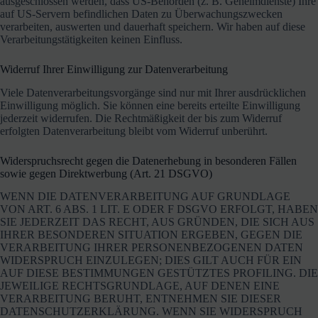
ausgeschlossen werden, dass US-Behörden (z. B. Geheimdienste) Ihre
auf US-Servern befindlichen Daten zu Überwachungszwecken
verarbeiten, auswerten und dauerhaft speichern. Wir haben auf diese
Verarbeitungstätigkeiten keinen Einfluss.
Widerruf Ihrer Einwilligung zur Datenverarbeitung
Viele Datenverarbeitungsvorgänge sind nur mit Ihrer ausdrücklichen
Einwilligung möglich. Sie können eine bereits erteilte Einwilligung
jederzeit widerrufen. Die Rechtmäßigkeit der bis zum Widerruf
erfolgten Datenverarbeitung bleibt vom Widerruf unberührt.
Widerspruchsrecht gegen die Datenerhebung in besonderen Fällen
sowie gegen Direktwerbung (Art. 21 DSGVO)
WENN DIE DATENVERARBEITUNG AUF GRUNDLAGE
VON ART. 6 ABS. 1 LIT. E ODER F DSGVO ERFOLGT, HABEN
SIE JEDERZEIT DAS RECHT, AUS GRÜNDEN, DIE SICH AUS
IHRER BESONDEREN SITUATION ERGEBEN, GEGEN DIE
VERARBEITUNG IHRER PERSONENBEZOGENEN DATEN
WIDERSPRUCH EINZULEGEN; DIES GILT AUCH FÜR EIN
AUF DIESE BESTIMMUNGEN GESTÜTZTES PROFILING. DIE
JEWEILIGE RECHTSGRUNDLAGE, AUF DENEN EINE
VERARBEITUNG BERUHT, ENTNEHMEN SIE DIESER
DATENSCHUTZERKLÄRUNG. WENN SIE WIDERSPRUCH